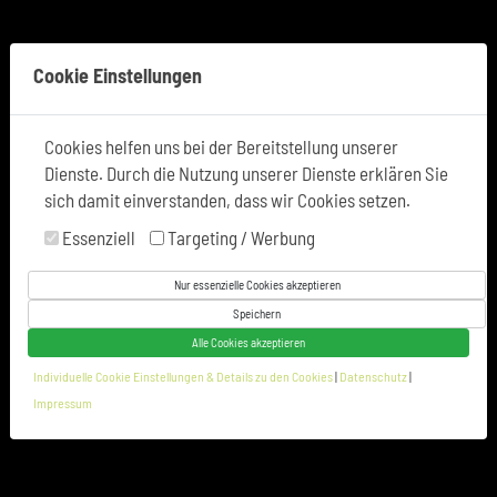
praxis@physioundsport-kernen.de
Cookie Einstellungen
Cookies helfen uns bei der Bereitstellung unserer
Dienste. Durch die Nutzung unserer Dienste erklären Sie
sich damit einverstanden, dass wir Cookies setzen.
Sie bestimmen Ihr Ziel
Essenziell
Targeting / Werbung
Wir zeigen Ihnen, wie Sie es erreichen - in
Nur essenzielle Cookies akzeptieren
Bestzeit!
Speichern
Alle Cookies akzeptieren
ZUM SCHNUPPERTERMIN
Individuelle Cookie Einstellungen & Details zu den Cookies
|
Datenschutz
|
Impressum